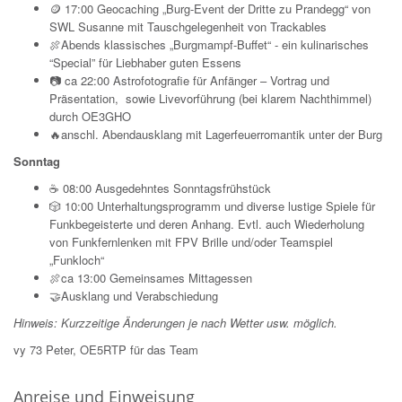
🪙 17:00 Geocaching „Burg-Event der Dritte zu Prandegg“ von
SWL Susanne mit Tauschgelegenheit von Trackables
🍖Abends klassisches „Burgmampf-Buffet“ - ein kulinarisches
“Special” für Liebhaber guten Essens
📷 ca 22:00 Astrofotografie für Anfänger – Vortrag und
Präsentation, sowie Livevorführung (bei klarem Nachthimmel)
durch OE3GHO
🔥anschl. Abendausklang mit Lagerfeuerromantik unter der Burg
Sonntag
☕ 08:00 Ausgedehntes Sonntagsfrühstück
🎲 10:00 Unterhaltungsprogramm und diverse lustige Spiele für
Funkbegeisterte und deren Anhang. Evtl. auch Wiederholung
von Funkfernlenken mit FPV Brille und/oder Teamspiel
„Funkloch“
🍖ca 13:00 Gemeinsames Mittagessen
🤝Ausklang und Verabschiedung
Hinweis: Kurzzeitige Änderungen je nach Wetter usw. möglich.
vy 73 Peter, OE5RTP für das Team
Anreise und Einweisung