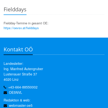
Fielddays
Fieldday-Termine in gesamt OE:
https://oevsv.at/fielddays
Kontakt OÖ
Landesleiter:
Ing. Manfred Autengruber
Lustenauer Straße 37
4020 Linz
+43-664-88550002
OE5NVL
Redaktion & web:
webmaster-oe5