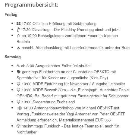
Programmübersicht:
Freitag
🏰 17:00 Offizielle Eröffnung mit Sektempfang
👂 17:30 Diavortrag – Der Fieldday Prandegg einst und jetzt
🍲 ca 19:00 Kesselgulasch vom offenen Feuer im frischen
Brotlaib
🔥 anschl. Abendausklang mit Lagerfeuerromantik unter der Burg
Samstag
☕ ab 8:00 Ausgedehntes Frühstücksbuffet
🗣 ganztags Funkbetrieb an der Clubstation OE5XTO mit
Sprechfreiheit für Kinder und Jugendliche (Kids-Day)
🦊 10:00 ARDF Einführung für Newcomer / Ausgabe Leihpeiler
🦊 10:30 ARDF Bewerb 80m – die „Fuchsjagd“, Ausrichter Daniel
OE5HDX, Bei Bedarf mit geführter Einsteigertour für Schupperer
🦊 13:00 Siegerehrung
Fuchsjagd
၊၊||၊ 14:00 Antennenbauworkshop von Michael OE5HKT mit
Vortrag „Funktionsweise der Yagi Antenne“ von Peter OE5RTP
Anmeldung erforderlich, Materialkostenanteil EUR 35,-
🎲 nachmittags Funkloch - Das lustige Teamspiel, auch für
Nichtfunker