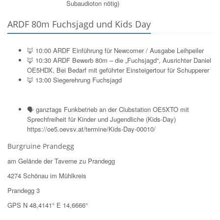
Subaudioton nötig)
ARDF 80m Fuchsjagd und Kids Day
🦊 10:00 ARDF Einführung für Newcomer / Ausgabe Leihpeiler
🦊 10:30 ARDF Bewerb 80m – die „Fuchsjagd“, Ausrichter Daniel
OE5HDX, Bei Bedarf mit geführter Einsteigertour für Schupperer
🦊 13:00 Siegerehrung
Fuchsjagd
🗣 ganztags Funkbetrieb an der Clubstation OE5XTO mit
Sprechfreiheit für Kinder und Jugendliche (Kids-Day)
https://oe5.oevsv.at/termine/Kids-Day-00010/
Burgruine Prandegg
am Gelände der Taverne zu Prandegg
4274 Schönau im Mühlkreis
Prandegg 3
GPS N 48,4141° E 14,6666°