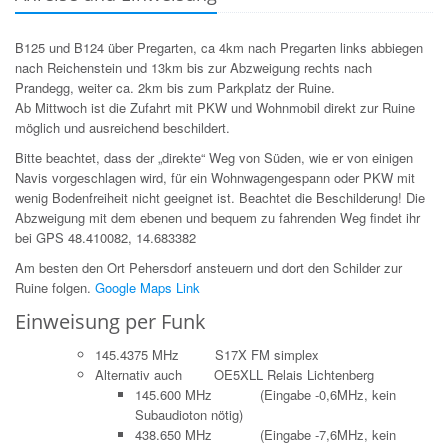
B125 und B124 über Pregarten, ca 4km nach Pregarten links abbiegen
nach Reichenstein und 13km bis zur Abzweigung rechts nach
Prandegg, weiter ca. 2km bis zum Parkplatz der Ruine.
Ab Mittwoch ist die Zufahrt mit PKW und Wohnmobil direkt zur Ruine
möglich und ausreichend beschildert.
Bitte beachtet, dass der „direkte“ Weg von Süden, wie er von einigen
Navis vorgeschlagen wird, für ein Wohnwagengespann oder PKW mit
wenig Bodenfreiheit nicht geeignet ist. Beachtet die Beschilderung! Die
Abzweigung mit dem ebenen und bequem zu fahrenden Weg findet ihr
bei GPS 48.410082, 14.683382
Am besten den Ort Pehersdorf ansteuern und dort den Schilder zur
Ruine folgen.
Google Maps Link
Einweisung per Funk
145.4375 MHz S17X FM simplex
Alternativ auch OE5XLL Relais Lichtenberg
145.600 MHz (Eingabe -0,6MHz, kein
Subaudioton nötig)
438.650 MHz (Eingabe -7,6MHz, kein