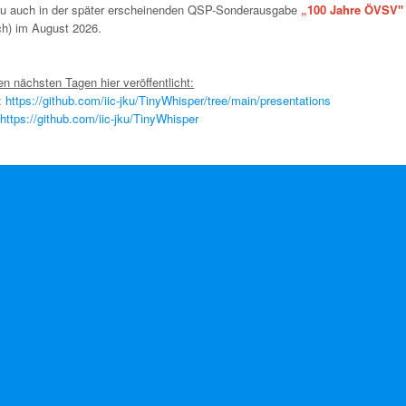
u auch in der später erscheinenden QSP-Sonderausgabe
„100 Jahre ÖVSV"
ch) im August 2026.
en nächsten Tagen hier veröffentlicht:
:
https://github.com/iic-jku/TinyWhisper/tree/main/presentations
:
https://github.com/iic-jku/TinyWhisper