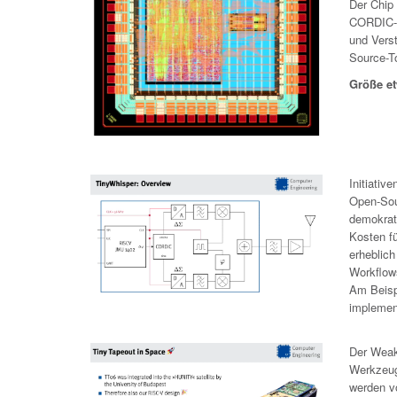
Der Chip
CORDIC- 
und Vers
Source-T
Größe e
Initiati
Open-Sou
demokrat
Kosten fü
erheblich
Workflow
Am Beisp
implemen
Der Weak
Werkzeug
werden v