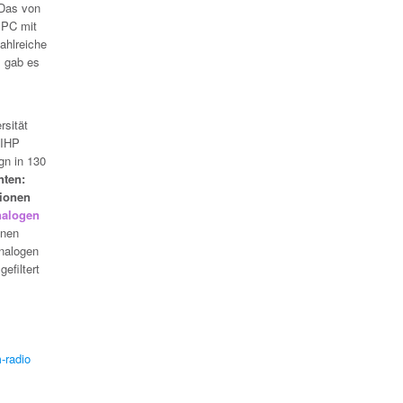
 Das von
 PC mit
ahlreiche
, gab es
rsität
 IHP
gn in 130
nten:
tionen
nalogen
inen
nalogen
efiltert
-radio