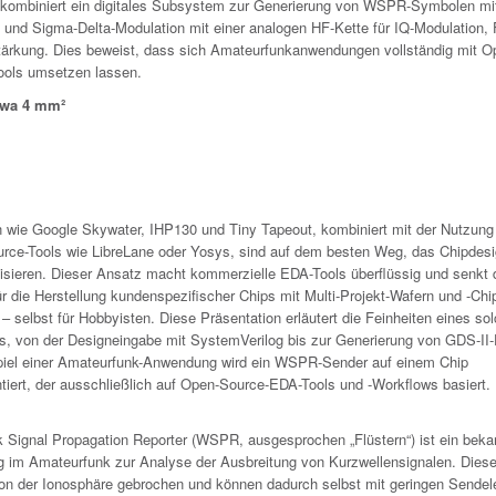
 kombiniert ein digitales Subsystem zur Generierung von WSPR-Symbolen mit
und Sigma-Delta-Modulation mit einer analogen HF-Kette für IQ-Modulation, F
tärkung. Dies beweist, dass sich Amateurfunkanwendungen vollständig mit O
ools umsetzen lassen.
twa 4 mm²
ven wie Google Skywater, IHP130 und Tiny Tapeout, kombiniert mit der Nutzung
rce-Tools wie LibreLane oder Yosys, sind auf dem besten Weg, das Chipdes
isieren. Dieser Ansatz macht kommerzielle EDA-Tools überflüssig und senkt 
r die Herstellung kundenspezifischer Chips mit Multi-Projekt-Wafern und -Chi
 – selbst für Hobbyisten. Diese Präsentation erläutert die Feinheiten eines so
s, von der Designeingabe mit SystemVerilog bis zur Generierung von GDS-II-
iel einer Amateurfunk-Anwendung wird ein WSPR-Sender auf einem Chip
tiert, der ausschließlich auf Open-Source-EDA-Tools und -Workflows basiert.
 Signal Propagation Reporter (WSPR, ausgesprochen „Flüstern“) ist ein beka
 im Amateurfunk zur Analyse der Ausbreitung von Kurzwellensignalen. Diese
on der Ionosphäre gebrochen und können dadurch selbst mit geringen Sendel