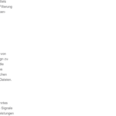
tels
ilterung
pen-
 von
ign zu
die
ps
lchen
Dateien.
nntes
 Signale
eistungen