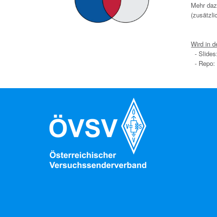
Mehr daz
(zusätzli
Wird in d
- Slides
- Repo