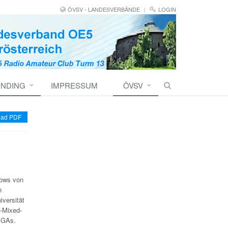
ÖVSV - LANDESVERBÄNDE
LOGIN
ONDING
IMPRESSUM
ÖVSV
ad PDF
lows von
n
iversität
m-Mixed-
FPGAs.