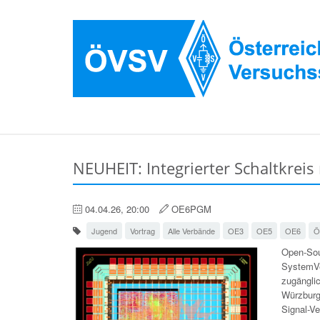
NEUHEIT: Integrierter Schaltkreis
04.04.26, 20:00
OE6PGM
Jugend
Vortrag
Alle Verbände
OE3
OE5
OE6
Ö
Open-Sou
SystemVe
zugänglic
Würzburg
Signal-Ve