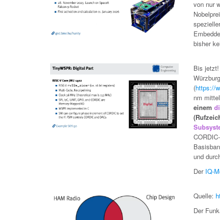
von nur 
Nobelpre
spezielle
Embedded
bisher ke
Bis jetzt
Würzburg
(
https://
nm mitte
einem
d
(Rufzeic
Subsys
CORDIC-I
Basisband
und durch
Der
IQ-M
Quelle:
h
Der Funk