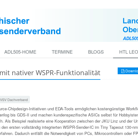
ADL505-HOME
TERMINE
BLOGS
HTL LE
 mit nativer WSPR-Funktionalität
Downlo
VSV Dachverband
rce-Chipdesign-Initiativen und EDA-Tools ermöglichen kostengünstige Workf
rilog bis GDS-II und machen kundenspezifische ASICs selbst für Hobbyiste
h. Als Beispiel realisierte eine Kooperation zwischen der JKU Linz und der Un
 den ersten vollständig integrierten WSPR-Sender-IC im Tiny Tapeout 130-n
rfahren. Dadurch entfällt die Notwendigkeit von PCs, Mikrocontrollern oder 