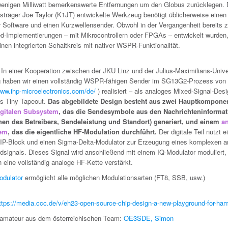
wenigen Milliwatt bemerkenswerte Entfernungen um den Globus zurücklegen.
isträger Joe Taylor (K1JT) entwickelte Werkzeug benötigt üblicherweise einen
r Software und einen Kurzwellensender. Obwohl in der Vergangenheit bereits z
-Implementierungen – mit Mikrocontrollern oder FPGAs – entwickelt wurden
inen integrierten Schaltkreis mit nativer WSPR-Funktionalität.
! In einer Kooperation zwischen der JKU Linz und der Julius-Maximilians-Unive
 haben wir einen vollständig WSPR-fähigen Sender im SG13G2-Prozess von
www.ihp-microelectronics.com/de/
) realisiert – als analoges Mixed-Signal-Desi
ls Tiny Tapeout.
Das abgebildete Design besteht aus zwei Hauptkompone
igitalen Subsystem
, das die Sendesymbole aus den Nachrichteninforma
hen des Betreibers, Sendeleistung und Standort) generiert, und einem
a
tem
, das die eigentliche HF-Modulation durchführt.
Der digitale Teil nutzt e
P-Block und einen Sigma-Delta-Modulator zur Erzeugung eines komplexen a
signals. Dieses Signal wird anschließend mit einem IQ-Modulator moduliert, g
 eine vollständig analoge HF-Kette verstärkt.
odulator
ermöglicht alle möglichen Modulationsarten (FT8, SSB, usw.)
ttps://media.ccc.de/v/eh23-open-source-chip-design-a-new-playground-for-ham
amateur aus dem österreichischen Team:
OE3SDE, Simon