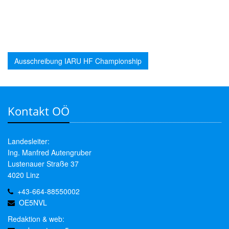
Ausschreibung IARU HF Championship
Kontakt OÖ
Landesleiter:
Ing. Manfred Autengruber
Lustenauer Straße 37
4020 Linz
+43-664-88550002
OE5NVL
Redaktion & web: