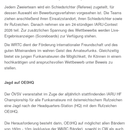
Jedem Zweierteam wird ein Schiedsrichter (Referee) zugeteilt, für
dessen Auswahl ein Bewerbungsverfahren vorgesehen ist. Die Teams
ziehen anschließend ihren Einsatzstandort, ihren Schiedsrichter sowie
ihr Rufzeichen. Danach nehmen sie am 24-stündigen IARU-Contest
2026 teil. Zur zusätzlichen Spannung des Wettbewerbs werden Live-
Ergebnisanzeigen (Scoreboards) zur Verfügung stehen.
Die WRTC dient der Förderung internationaler Freundschaft und des
guten Miteinanders im wahren Geist des Amateurfunks. Gleichzeitig
bietet sie jungen Funkamateuren die Möglichkeit, ihr Können in einem
hochkarätigen und anspruchsvollen Wettbewerb unter Beweis zu
stellen.
Jagd auf OE0HQ
Der ÖVSV veranstaltet im Zuge der alljährlich stattfindenden IARU HF
Championship für alle Funkamateure mit österreichischem Rufzeichen
eine Jagd nach der Headquarters-Station (HQ) mit dem Rufzeichen
OE0HQ.
Die Herausforderung besteht darin, OE0HQ auf möglichst allen Bändern
von 160m - 10m (exklusive der WARC Bänder), sowohl in CW als auch