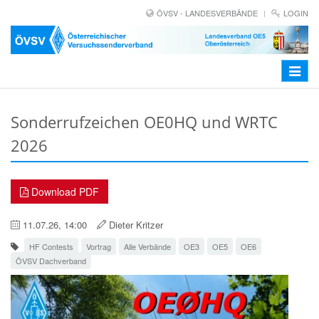
ÖVSV - LANDESVERBÄNDE
LOGIN
Toggle
navigat
Sonderrufzeichen OE0HQ und WRTC
2026
Download PDF
11.07.26, 14:00
Dieter Kritzer
HF Contests
Vortrag
Alle Verbände
OE3
OE5
OE6
ÖVSV Dachverband