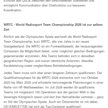
Echtzeit alle QSOs zwischen den verschiedenen Standorten und
ermöglicht Kommunikation über Chatfunktion zur besseren
Koordination.
WRTC - World Radiosport Team Championship 2026 ist zur selben
Zeit
Ähnlich wie die Olympischen Spiele wechselt die World Radiosport
Team Championship, kurz WRTC, alle vier Jahre in ein neues
Gastgeberland. Die WRTC ist ein Funkwettbewerb, der herausragenden
Contestern die Möglichkeit bietet, unter möglichst gleichen Bedingungen
gegeneinander anzutreten. Alle Teams befinden sich in derselben
geografischen Region und nutzen identische Antennen, dieselbe
Sendeleistung sowie vergleichbare Betriebsbedingungen.
Jedes Team muss sich über einen längeren Zeitraum qualifizieren. Die
Qualifikationsphase für die WRTC 2026 erstreckte sich von Oktober
2023 bis März 2025 und erforderte hervorragende Platzierungen in einer
Reihe von HF-Wettbewerben. Im Juli 2026 werden 50 qualifizierte
Teams mit insgesamt 100 Operatoren aus der ganzen Welt in das
Vereinigte Königreich reisen und dort ihre Heimatländer vertreten – ganz
im Stil der Olympischen Spiele. Auch ein Österreicher ist mit dabei,
OE1EMS/E77DX hat sich als Top-Contester qualifiziert!