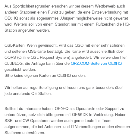
Aus Sportlichkeitsgründen ersuchen wir bei diesem Wettbewerb auch
anderen Stationen einen Punkt zu geben, da eine Einzelverbindung mit
OE0HQ sonst als sogenanntes „Unique“ möglicherweise nicht gewertet
wird. Weiters soll von einem Standort nur mit einem Rufzeichen die HQ-
Station angerufen werden.
QSL-Karten: Wenn gewünscht, wird das QSO mit einer sehr schönen
und seltenen QSL-Karte bestätigt. Die Karte wird ausschließlich über
OQRS (Online QSL Request System) angefordert. Wir verwenden hier
CLUBLOG, die Anfrage kann über die
QRZ.COM-Seite von OE0HQ
geschickt werden.
Bitte keine eigenen Karten an OE0HQ senden.
Wir hoffen auf rege Beteiligung und freuen uns ganz besonders über
jede anrufende OE-Station.
Solltest du Interesse haben, OE0HQ als Operator:in oder Support zu
unterstützen, setz dich bitte gerne mit OE8KDK in Verbindung. Neben
SSB- und CW-Operatoren werden auch gerne Leute ins Team
aufgenommen, die bei Antennen- und IT-Vorbereitungen an den diversen
Stationen unterstützen.