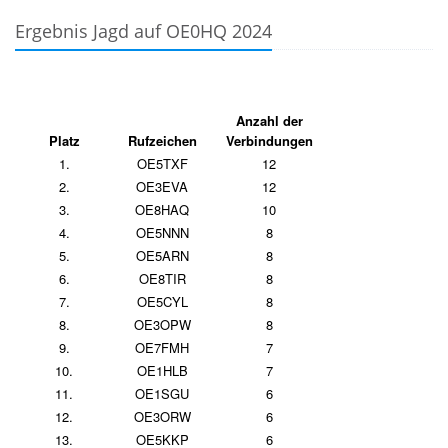
Ergebnis Jagd auf OE0HQ 2024
Anzahl der
Platz
Rufzeichen
Verbindungen
1.
OE5TXF
12
2.
OE3EVA
12
3.
OE8HAQ
10
4.
OE5NNN
8
5.
OE5ARN
8
6.
OE8TIR
8
7.
OE5CYL
8
8.
OE3OPW
8
9.
OE7FMH
7
10.
OE1HLB
7
11.
OE1SGU
6
12.
OE3ORW
6
13.
OE5KKP
6