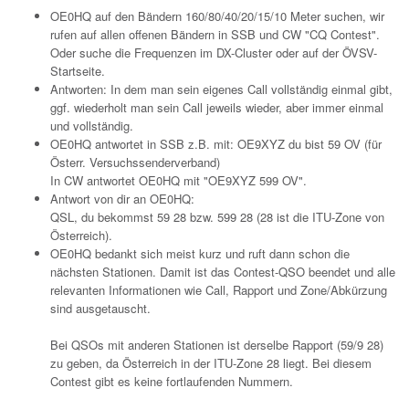
OE0HQ auf den Bändern 160/80/40/20/15/10 Meter suchen, wir
rufen auf allen offenen Bändern in SSB und CW "CQ Contest".
Oder suche die Frequenzen im DX-Cluster oder auf der ÖVSV-
Startseite.
Antworten: In dem man sein eigenes Call vollständig einmal gibt,
ggf. wiederholt man sein Call jeweils wieder, aber immer einmal
und vollständig.
OE0HQ antwortet in SSB z.B. mit: OE9XYZ du bist 59 OV (für
Österr. Versuchssenderverband)
In CW antwortet OE0HQ mit "OE9XYZ 599 OV".
Antwort von dir an OE0HQ:
QSL, du bekommst 59 28 bzw. 599 28 (28 ist die ITU-Zone von
Österreich).
OE0HQ bedankt sich meist kurz und ruft dann schon die
nächsten Stationen. Damit ist das Contest-QSO beendet und alle
relevanten Informationen wie Call, Rapport und Zone/Abkürzung
sind ausgetauscht.
Bei QSOs mit anderen Stationen ist derselbe Rapport (59/9 28)
zu geben, da Österreich in der ITU-Zone 28 liegt. Bei diesem
Contest gibt es keine fortlaufenden Nummern.