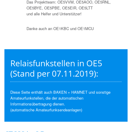
Das Projektteam: OE5VVM, OE5AOO, OE5RNL,
OE5BYE, OE5PBE, OE5EIR, OE5LTT
und alle Helfer und Unterstützer!
Danke auch an OE1KBC und OE1MCU
Relaisfunkstellen in OE5
(Stand per 07.11.2019):
Diese Seite enthält auch BAKEN + HAMNET und sonstige
Amateurfunkstellen, die der automatischen
Informationsübertragung dienen.
(automatische Amateurfunksendeanlagen)