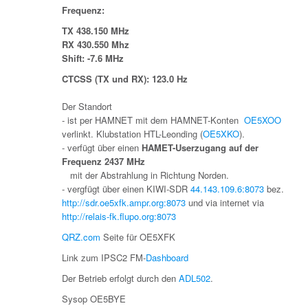
Frequenz:
TX 438.150 MHz
RX 430.550 Mhz
Shift: -7.6 MHz
CTCSS (TX und RX): 123.0 Hz
Der Standort
- ist per HAMNET mit dem HAMNET-Konten
OE5XOO
verlinkt. Klubstation HTL-Leonding (
OE5XKO
).
- verfügt über einen
HAMET-Userzugang auf der
Frequenz 2437 MHz
mit der Abstrahlung in Richtung Norden.
- vergfügt über einen KIWI-SDR
44.143.109.6:8073
bez.
http://sdr.oe5xfk.ampr.org:8073
und via internet via
http://relais-fk.flupo.org:8073
QRZ.com
Seite für OE5XFK
Link zum IPSC2 FM-
Dashboard
Der Betrieb erfolgt durch den
ADL502
.
Sysop OE5BYE