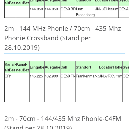
altBez
neuBez
144.850
144.850
OE5XBR
Linz
JN78DH
320m
OE5A
Froschberg
2m - 144 MHz Phonie / 70cm - 435 Mhz
Phonie Crossband (Stand per
28.10.2019)
Kanal-
Kanal-
Eingabe
Ausgabe
Call
Standort
Locator
Höhe
Sy
altBez
neuBez
CR1
145.225
432.900
OE5XFN
Frankenmarkt
JN67RX
571m
OE
2m - 70cm - 144/435 Mhz Phonie-C4FM
(Stand per 28.10.2019)