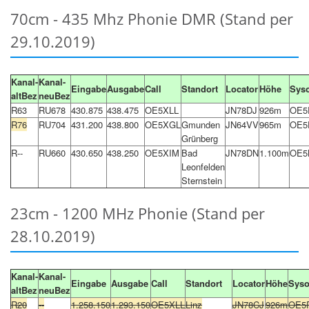
70cm - 435 Mhz Phonie DMR (Stand per
29.10.2019)
Kanal-
Kanal-
Eingabe
Ausgabe
Call
Standort
Locator
Höhe
Sys
altBez
neuBez
R63
RU678
430.875
438.475
OE5XLL
JN78DJ
926m
OE5
R76
RU704
431.200
438.800
OE5XGL
Gmunden
JN64VV
965m
OE5
Grünberg
R--
RU660
430.650
438.250
OE5XIM
Bad
JN78DN
1.100m
OE5
Leonfelden
Sternstein
23cm - 1200 MHz Phonie (Stand per
28.10.2019)
Kanal-
Kanal-
Eingabe
Ausgabe
Call
Standort
Locator
Höhe
Sys
altBez
neuBez
R20
--
1.258.150
1.293.150
OE5XLL
Linz
JN78CJ
926m
OE5