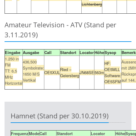
Lichtenberg
Amateur Television - ATV (Stand per
3.11.2019)
Eingabe
Ausgabe
Call
Standort
Locator
Höhe
Sysop
Bemerk
1.250 in
436,500
Aussend
HF:
FM
Symbolrate:
mit 2MH
Ried –
OE5MLL
TT: 6,5
OE5XUL
JN68SE
563m
1650 M/S
Rückspr
Geiersberg
Software:
MHz
Vertikal
auf 144
OE5SFM
Horizontal
Hamnet (Stand per 30.10.2019)
Frequenz
Mode
Call
Standort
Locator
Höhe
Syso