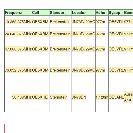
Frequenz
Call
Standort
Locator
Höhe
Sysop
Bem
10.368.875MHz
OE5XBM
Breitenstein
JN78DJ29VQ
977m
OE5VRL
977
24.048.875MHz
OE5XBM
Breitenstein
JN78DJ29VQ
977m
OE5VRL
977
47.088.875MHz
OE5XBM
Breitenstein
JN78DJ29VQ
977m
OE5VRL
977
76.032.875MHz
OE5XBM
Breitenstein
JN78DJ29VQ
977m
OE5VRL
977
Auss
50.438MHz
OE5XHE
Sternstein
JN78DN
1.120m
OE5ANL
A1A