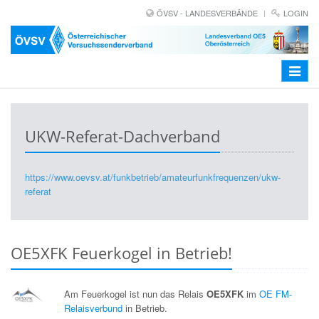
ÖVSV - LANDESVERBÄNDE
LOGIN
Toggle
navigat
UKW-Referat-Dachverband
https://www.oevsv.at/funkbetrieb/amateurfunkfrequenzen/ukw-
referat
OE5XFK Feuerkogel in Betrieb!
Am Feuerkogel ist nun das Relais
OE5XFK
im
OE FM-
Relaisverbund
in Betrieb.