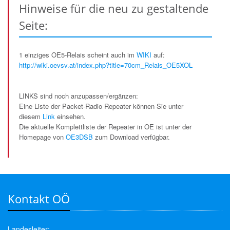
Hinweise für die neu zu gestaltende
Seite:
1 einziges OE5-Relais scheint auch im
WIKI
auf:
http://wiki.oevsv.at/index.php?title=70cm_Relais_OE5XOL
LINKS sind noch anzupassen/ergänzen:
Eine Liste der Packet-Radio Repeater können Sie unter
diesem
Link
einsehen.
Die aktuelle Komplettliste der Repeater in OE ist unter der
Homepage von
OE3DSB
zum Download verfügbar.
Kontakt OÖ
Landesleiter: