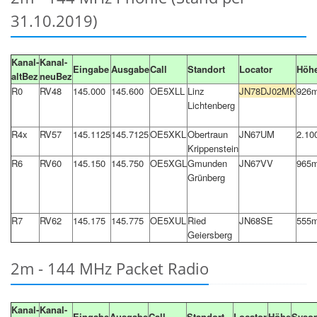
31.10.2019)
Kanal-
Kanal-
Eingabe
Ausgabe
Call
Standort
Locator
Höh
altBez
neuBez
R0
RV48
145.000
145.600
OE5XLL
Linz
JN78DJ02MK
926
Lichtenberg
R4x
RV57
145.1125
145.7125
OE5XKL
Obertraun
JN67UM
2.10
Krippenstein
R6
RV60
145.150
145.750
OE5XGL
Gmunden
JN67VV
965
Grünberg
R7
RV62
145.175
145.775
OE5XUL
Ried
JN68SE
555
Geiersberg
2m - 144 MHz Packet Radio
Kanal-
Kanal-
Eingabe
Ausgabe
Call
Standort
Locator
Höhe
Syso