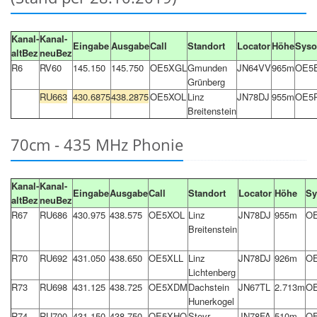
Kanal-
Kanal-
Eingabe
Ausgabe
Call
Standort
Locator
Höhe
Sys
altBez
neuBez
R6
RV60
145.150
145.750
OE5XGL
Gmunden
JN64VV
965m
OE5
Grünberg
RU663
430.6875
438.2875
OE5XOL
Linz
JN78DJ
955m
OE5
Breitenstein
70cm - 435 MHz Phonie
Kanal-
Kanal-
Eingabe
Ausgabe
Call
Standort
Locator
Höhe
Sy
altBez
neuBez
R67
RU686
430.975
438.575
OE5XOL
Linz
JN78DJ
955m
O
Breitenstein
R70
RU692
431.050
438.650
OE5XLL
Linz
JN78DJ
926m
O
Lichtenberg
R73
RU698
431.125
438.725
OE5XDM
Dachstein
JN67TL
2.713m
O
Hunerkogel
R74
RU700
431.150
438.750
OE5XHO
Steyr
JN78FA
510m
O