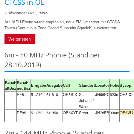
CTCSS in OE
6. November 2017, 09:09
Auf IARU-Ebene wurde empfohlen, neue FM Umsetzer mit CTCSS
Tönen (Continuous Tone Coded Subaudio Squelch) auszustatten.
Weiterlesen
6m - 50 MHz Phonie (Stand per
28.10.2019)
Kanal-
Kanal-
Eingabe
Ausgabe
Call
Standort
Locator
Höhe
Sysop
altBez
neuBez
--
RF81
51.210
51.810
OE5SIX
St.
JN68PC
623m
OE5DX
Johann /
Walde
--
RF85
51.250
51.850
OE5XYP
Steyr
JN78FB
330m
OE5VL
2m - 144 MHz Phonie (Stand per