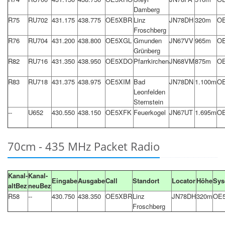
Damberg
R75
RU702
431.175
438.775
OE5XBR
Linz
JN78DH
320m
O
Froschberg
R76
RU704
431.200
438.800
OE5XGL
Gmunden
JN67VV
965m
O
Grünberg
R82
RU716
431.350
438.950
OE5XDO
Pfarrkirchen
JN68VM
875m
O
R83
RU718
431.375
438.975
OE5XIM
Bad
JN78DN
1.100m
O
Leonfelden
Sternstein
--
U652
430.550
438.150
OE5XFK
Feuerkogel
JN67UT
1.695m
O
70cm - 435 MHz Packet Radio
Kanal-
Kanal-
Eingabe
Ausgabe
Call
Standort
Locator
Höhe
Sys
altBez
neuBez
R58
--
430.750
438.350
OE5XBR
Linz
JN78DH
320m
OE
Froschberg