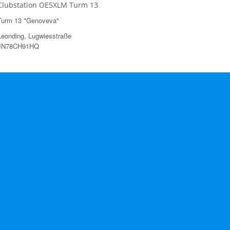
Clubstation OE5XLM Turm 13
Turm 13 "Genoveva"
Leonding, Lugwiesstraße
JN78CH91HQ