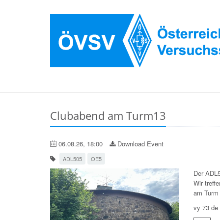
Clubabend am Turm13
06.08.26, 18:00
Download Event
ADL505
OE5
Der ADL5
Wir tref
am Turm 
vy 73 d