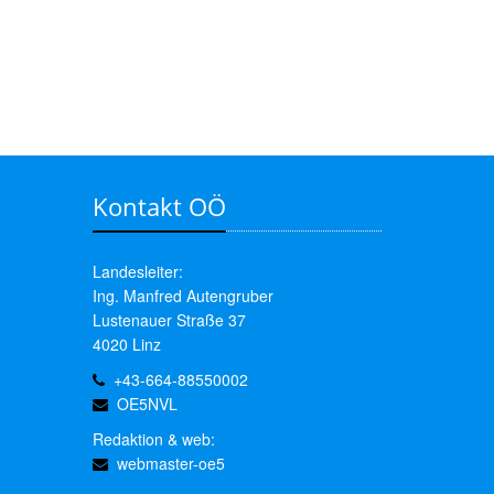
Kontakt OÖ
Landesleiter:
Ing. Manfred Autengruber
Lustenauer Straße 37
4020 Linz
+43-664-88550002
OE5NVL
Redaktion & web:
webmaster-oe5